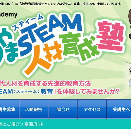
機構（JST）の「次世代科学技術チャレンジプログラム」事業に採択され、実施しております。
講生募集
活動報告
問合せ
アクセス
受講生へ
成塾のご紹介
＞
高瀬舟HP