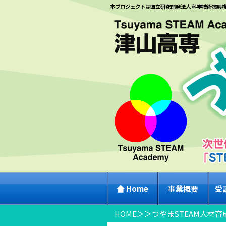
本プロジェクトは国立研究開発法人 科学技術振興
Home
事業概要
受
HOME
＞
＞
つやまSTEAM人材