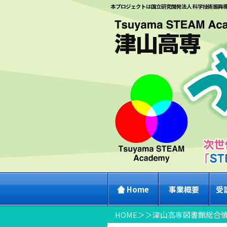
本プロジェクトは国立研究開発法人 科学技術振興
Home
事業概要
受
HOME
＞
＞
津山高専図書館総合