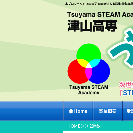
本プロジェクトは国立研究開発法人 科学技術振興
Home
事業概要
受
HOME
＞
＞
2進数