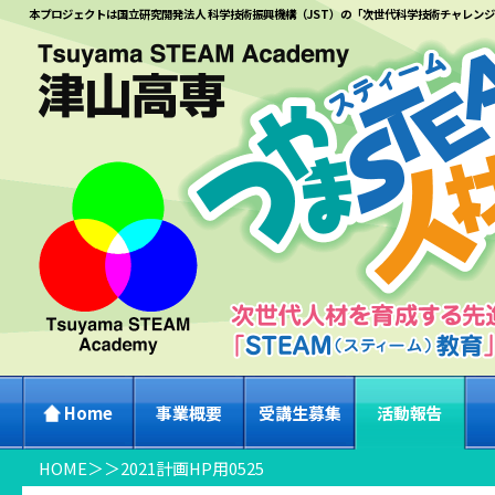
本プロジェクトは国立研究開発法人 科学技術振興機構（JST）の「次世代科学技術チャレン
Home
事業概要
受講生募集
活動報告
HOME
＞
＞
2021計画HP用0525