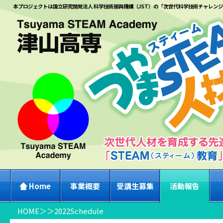
本プロジェクトは国立研究開発法人 科学技術振興機構（JST）の「次世代科学技術チャレン
Home
事業概要
受講生募集
活動報告
HOME
＞
＞
2022Schedule