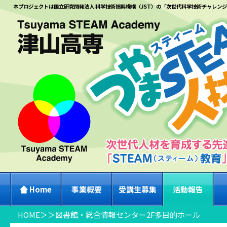
本プロジェクトは国立研究開発法人 科学技術振興機構（JST）の「次世代科学技術チャレン
Home
事業概要
受講生募集
活動報告
HOME
＞
＞
図書館・総合情報センター2F多目的ホール