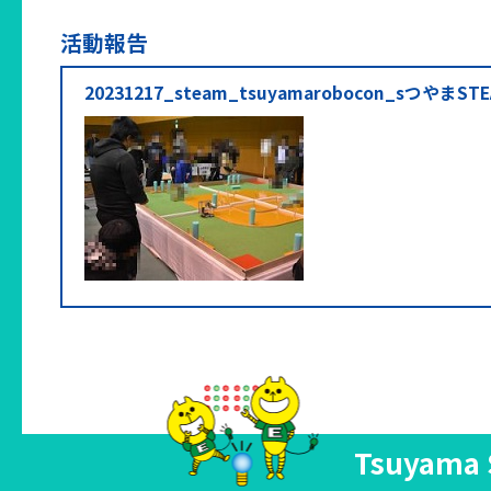
活動報告
20231217_steam_tsuyamarobocon_sつやまST
Tsuyama 