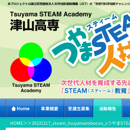
本プロジェクトは国立研究開発法人 科学技術振興機構（JST）の「次世代科学技術チャレン
Home
事業概要
受講生募集
活動報告
HOME
＞
＞
20231217_steam_tsuyamarobocon_sつやまSTE