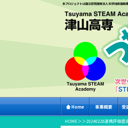
本プロジェクトは国立研究開発法人 科学技術振興
Home
事業概要
受
HOME
＞
＞
20240228連携評価