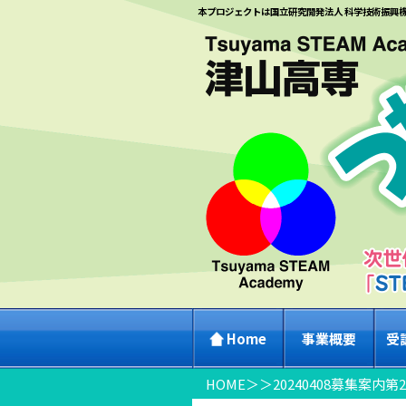
本プロジェクトは国立研究開発法人 科学技術振興
Home
事業概要
受
HOME
＞
＞
20240408募集案内第