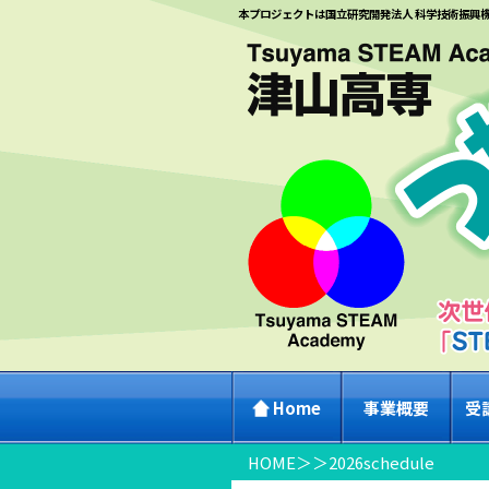
本プロジェクトは国立研究開発法人 科学技術振興
Home
事業概要
受
HOME
＞
＞
2026schedule