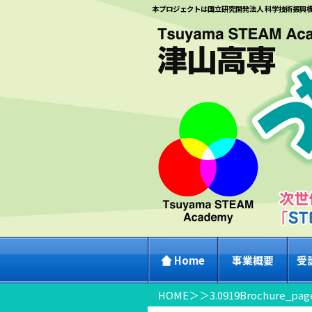
本プロジェクトは国立研究開発法人 科学技術振興
Home
事業概要
受
HOME
＞
＞
3.0919Brochure_pag