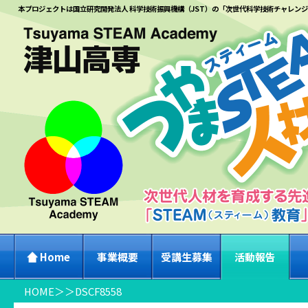
本プロジェクトは国立研究開発法人 科学技術振興機構（JST）の「次世代科学技術チャレン
Home
事業概要
受講生募集
活動報告
HOME
＞
＞
DSCF8558