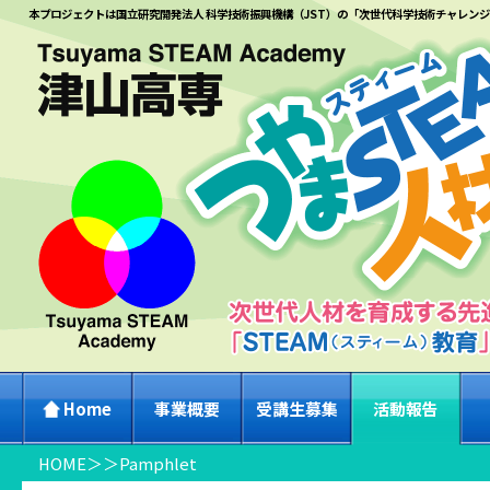
本プロジェクトは国立研究開発法人 科学技術振興機構（JST）の「次世代科学技術チャレン
Home
事業概要
受講生募集
活動報告
HOME
＞
＞
Pamphlet