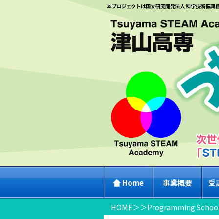
本プロジェクトは国立研究開発法人 科学技術振興
Home
事業概要
受
HOME
＞
＞
Programming School