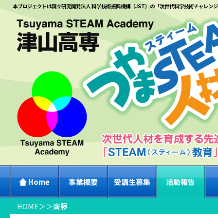
本プロジェクトは国立研究開発法人 科学技術振興機構（JST）の「次世代科学技術チャレン
Home
事業概要
受講生募集
活動報告
HOME
＞
＞
齊藤