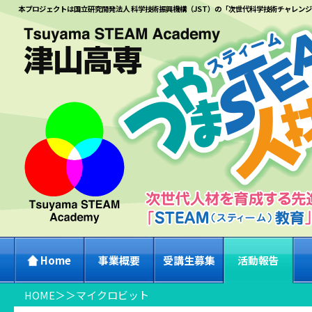
本プロジェクトは国立研究開発法人 科学技術振興機構（JST）の「次世代科学技術チャレン
Home
事業概要
受講生募集
活動報告
HOME
＞
＞
マイクロビット