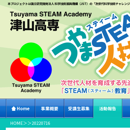
本プロジェクトは国立研究開発法人 科学技術振興機構（JST）の「次世代科学技術チャレン
Home
事業概要
受講生募集
活動報告
HOME
＞
＞
20220716