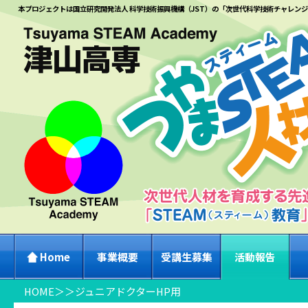
本プロジェクトは国立研究開発法人 科学技術振興機構（JST）の「次世代科学技術チャレン
Home
事業概要
受講生募集
活動報告
HOME
＞
＞
ジュニアドクターHP用