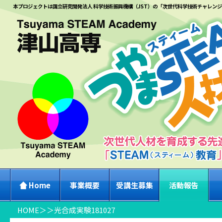
本プロジェクトは国立研究開発法人 科学技術振興機構（JST）の「次世代科学技術チャレン
Home
事業概要
受講生募集
活動報告
HOME
＞
＞
光合成実験181027