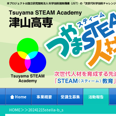
本プロジェクトは国立研究開発法人 科学技術振興機構（JST）の「次世代科学技術チャレン
Home
事業概要
受講生募集
活動報告
HOME
＞
＞
20241215stella-b_s