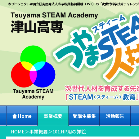
本プロジェクトは国立研究開発法人 科学技術振興機構（JST）の「次世代科学技術チャレン
Home
事業概要
受講生募集
活動報告
HOME
＞
事業概要
＞
101.HP用の挿絵