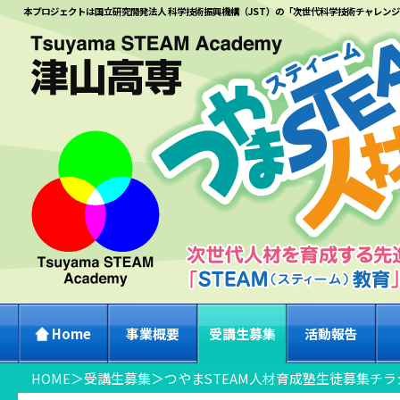
本プロジェクトは国立研究開発法人 科学技術振興機構（JST）の「次世代科学技術チャレン
Home
事業概要
受講生募集
活動報告
HOME
＞
受講生募集
＞
つやまSTEAM人材育成塾生徒募集チラ