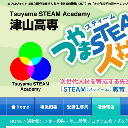
本プロジェクトは国立研究開発法人 科学技術振興機構（JST）の「次世代科学技術チャレン
Home
事業概要
受講生募集
活動報告
HOME
＞
活動報告
＞
第一段階・第二段階プログラム修了式を