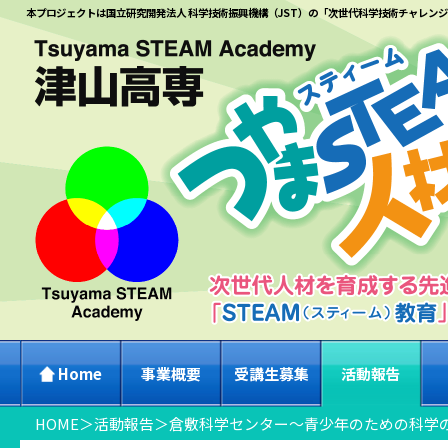
本プロジェクトは国立研究開発法人 科学技術振興機構（JST）の「次世代科学技術チャレン
Home
事業概要
受講生募集
活動報告
HOME
＞
活動報告
＞
倉敷科学センター～青少年のための科学