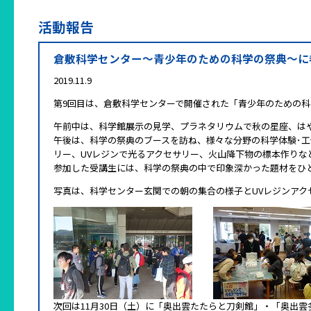
活動報告
倉敷科学センター～青少年のための科学の祭典～に
2019.11.9
第9回目は、倉敷科学センターで開催された「青少年のための
午前中は、科学館展示の見学、プラネタリウムで秋の星座、は
午後は、科学の祭典のブースを訪ね、様々な分野の科学体験･
リー、UVレジンで光るアクセサリー、火山降下物の標本作りな
参加した受講生には、科学の祭典の中で印象深かった題材をひ
写真は、科学センター玄関での朝の集合の様子とUVレジンアク
次回は11月30日（土）に「奥出雲たたらと刀剣館」・「奥出