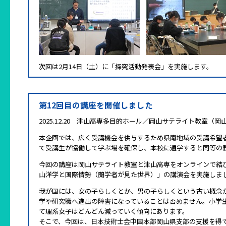
次回は2月14日（土）に「探究活動発表会」を実施します。
第12回目の講座を開催しました
2025.12.20 津山高専多目的ホール／岡山サテライト教室（
本企画では、広く受講機会を供与するため県南地域の受講希望
て受講生が協働して学ぶ場を確保し、本校に通学すると同等の
今回の講座は岡山サテライト教室と津山高専をオンラインで結
山洋学と国際情勢（蘭学者が見た世界）」の講演会を実施しま
我が国には、女の子らしくとか、男の子らしくという古い概念
学や研究職へ進出の障害になっていることは否めません。小学
て理系女子はどんどん減っていく傾向にあります。
そこで、今回は、日本技術士会中国本部岡山県支部の支援を得て