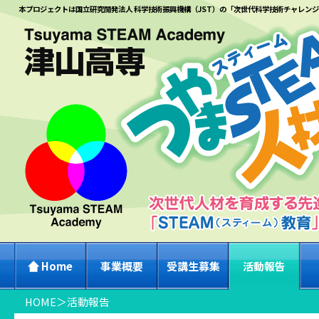
本プロジェクトは国立研究開発法人 科学技術振興機構（JST）の「次世代科学技術チャレン
Home
事業概要
受講生募集
活動報告
HOME
＞
活動報告