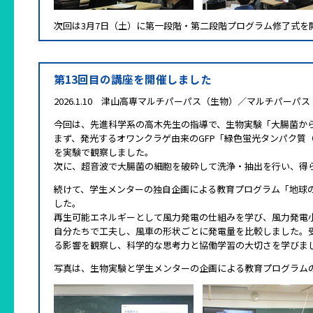
次回は3月7日（土）に第一段階・第二段階プログラム修了式を
第13回目の講座を開催しました
2026.1.10 津山高専マルチパーパス（生物）／マルチパーパ
今回は、先進科学系の高木先生の指導で、生物実験「大腸菌か
まず、発光するオワンクラゲ由来のGFP「緑色蛍光タンパク質（Gree
を実験で観察しました。
次に、超音波で大腸菌の細胞を破砕して洗浄・抽出を行い、得ら
続けて、学生メンターの独自企画による教育プログラム「地球
した。
再生可能エネルギーとして風力発電の仕組みを学び、風力発電
自分たちで工夫し、風車の形状ごとに発電量を比較しました。
る影響を観察し、科学的な思考力と協働学習の大切さを学びま
写真は、生物実験と学生メンターの企画による教育プログラム