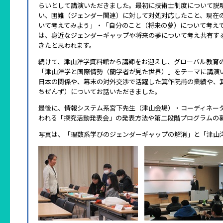
らいとして講演いただきました。最初に技術士制度について説
い、困難（ジェンダー関連）に対して対処対応したこと、現在
いて考えてみよう」・「自分のこと（将来の夢）について考え
は、身近なジェンダーギャップや将来の夢について考え共有す
きたと思われます。
続けて、津山洋学資料館から講師をお迎えし、グローバル教育
「津山洋学と国際情勢（蘭学者が見た世界）」をテーマに講演
日本の関係や、幕末の対外交渉で活躍した箕作阮甫の業績や、
ちぜんず）についてお話いただきました。
最後に、情報システム系宮下先生（津山会場）・コーディネー
われる「探究活動発表会」の発表方法や第二段階プログラムの
写真は、「理数系学びのジェンダーギャップの解消」と「津山